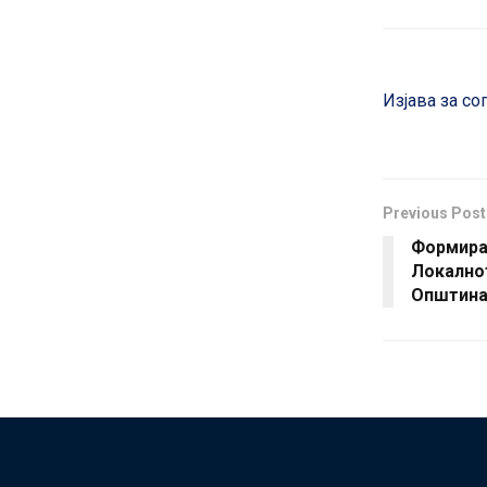
Изјава за со
Previous Post
Формира
Локално
Општина