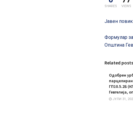
SHARES
VIEWS
Јавен повик
Формулар за
Општина Гев
Related post
Одобрен урб
парцелирано
ГП10.5.2Б (К
Гевгелија, о
ЈУЛИ 31, 202