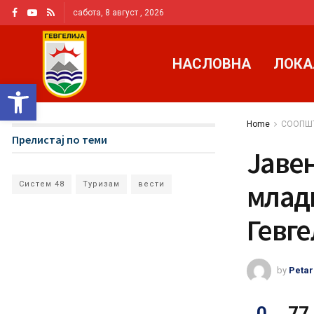
сабота, 8 август , 2026
НАСЛОВНА
ЛОКА
Open toolbar
Home
СООПШ
Прелистај по теми
Јавен
млад
Систем 48
Туризам
вести
Гевге
by
Petar
0
77