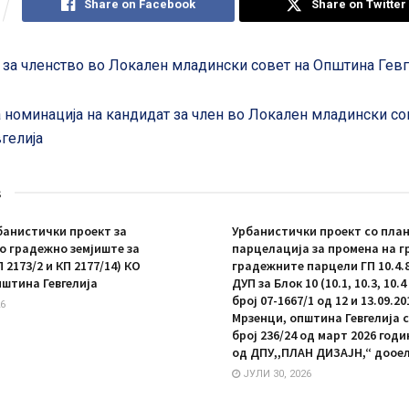
Share on Facebook
Share on Twitter
 за членство во Локален младински совет на Општина Гевг
 номинација на кандидат за член во Локален младински со
гелија
s
анистички проект за
Урбанистички проект со план
 градежно земјиште за
парцелација за промена на г
П 2173/2 и КП 2177/14) КО
градежните парцели ГП 10.4.8 
пштина Гевгелија
ДУП за Блок 10 (10.1, 10.3, 10.
број 07-1667/1 од 12 и 13.09.20
6
Мрзенци, општина Гевгелија 
број 236/24 од март 2026 год
од ДПУ,,ПЛАН ДИЗАЈН,“ дооел
ЈУЛИ 30, 2026