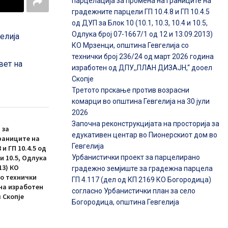
парцелација за промена на границите на
градежните парцели ГП 10.4.8 и ГП 10.4.5
од ДУП за Блок 10 (10.1, 10.3, 10.4 и 10.5,
Одлука број 07-1667/1 од 12 и 13.09.2013)
елија
КО Мрзенци, општина Гевгелија со
технички број 236/24 од март 2026 година
вет на
изработен од ДПУ,,ПЛАН ДИЗАЈН,“ дооел
Скопје
Третото прскање против возрасни
комарци во општина Гевгелија на 30 јули
2026
Започна реконструкцијата на просторија за
 за
едукативен центар во Пионерскиот дом во
раниците на
Гевгелија
и ГП 10.4.5 од
Урбанистички проект за парцелирано
4 и 10.5, Одлука
13) КО
градежно земјиште за градежна парцела
со технички
ГП 4.117 (дел од КП 2169 КО Богородица)
ина изработен
согласно Урбанистички план за село
 Скопје
Богородица, општина Гевгелија