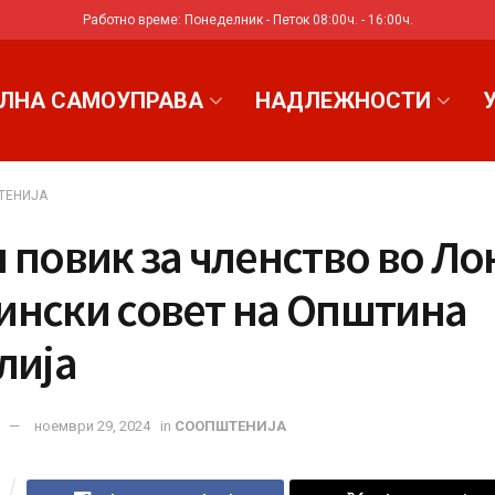
Работно време: Понеделник - Петок 08:00ч. - 16:00ч.
ЛНА САМОУПРАВА
НАДЛЕЖНОСТИ
ТЕНИЈА
 повик за членство во Л
ински совет на Општина
лија
ноември 29, 2024
in
СООПШТЕНИЈА