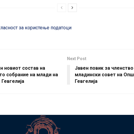
гласност за користење податоци
Next Post
н новиот состав на
Јавен повик за членство
то собрание на млади на
младински совет на Опш
 Гевгелија
Гевгелија