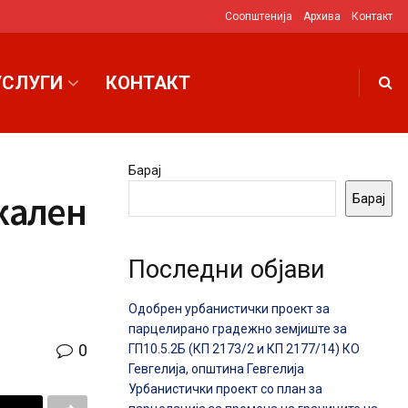
Соопштенија
Архива
Контакт
УСЛУГИ
КОНТАКТ
Барај
окален
Барај
Последни објави
Одобрен урбанистички проект за
парцелирано градежно земјиште за
0
ГП10.5.2Б (КП 2173/2 и КП 2177/14) КО
Гевгелија, општина Гевгелија
Урбанистички проект со план за