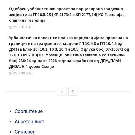
Одобрен урбанистички проект за парцелирано градежно
земјиште за ГП10.5.2Б (КП 2173/2 и КП 2177/14) КО Гевгелија,
општина Гевгелија
ЈУЛИ 31, 2026
Урбанистички проект со план за парцелација за промена на
границите на градежните парцели ГП 10.4.8 и ГП 10.4.5 од
ДУП за Блок 10 (10.1, 10.3, 10.4 и 10.5, Одлука број 07-1667/1 од
12 и 13.09.2013) КО Мрзенци, општина Гевгелија со технички
број 236/24 од март 2026 година изработен од ДПУ,,ПЛАН
ДИЗАЈН,“ дооел Скопје
ЈУЛИ 30, 2026
Соопштение
Анкетен лист
Синтезен