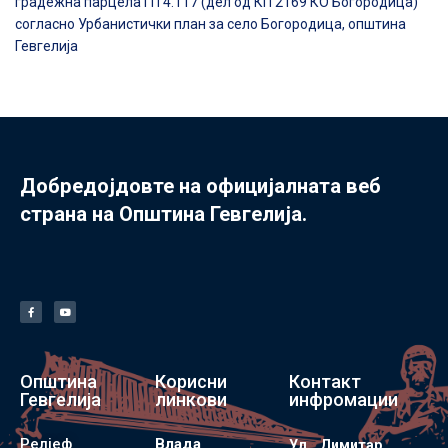
градежна парцела ГП 4.117 (дел од КП 2169 КО Богородица)
согласно Урбанистички план за село Богородица, општина
Гевгелија
Добредојдовте на официјалната веб
страна на Општина Гевгелија.
Општина
Корисни
Контакт
Гевгелија
линкови
инфромации
Релјеф
Влада
Ул. „Димитар