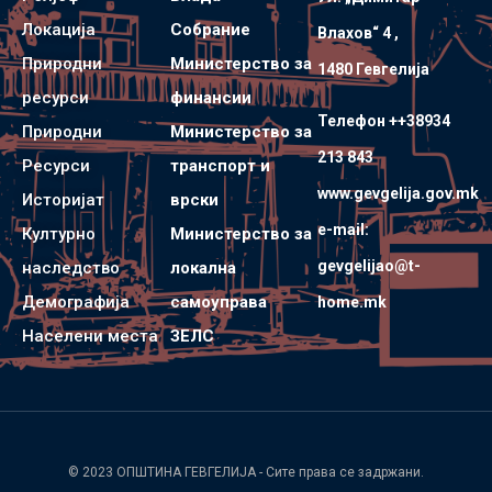
Локација
Собрание
Влахов“ 4 ,
Природни
Министерство за
1480 Гевгелијa
ресурси
финансии
Телефон ++38934
Природни
Министерство за
213 843
Ресурси
транспорт и
www.gevgelija.gov.mk
Историјат
врски
e-mail:
Културно
Министерство за
gevgelijao@t-
наследство
локална
Демографија
самоуправа
home.mk
Населени места
ЗЕЛС
© 2023
ОПШТИНА ГЕВГЕЛИЈА
- Сите права се задржани.