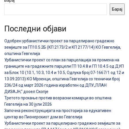
Барај
Барај
Последни објави
Одобрен урбанистички проект за парцелирано градежно
земјиште за ГП10.5.2Б (КП 2173/2 и КП 2177/14) КО Гевгелија,
општина Гевгелија
Урбанистички проект со план за парцелација за промена на
границите на градежните парцели ГП 10.4.8 и ГП 10.4.5 од ДУП
за Блок 10 (10.1, 10.3, 10.4 и 10.5, Одлука број 07-1667/1 од 12 и
13.09.2013) КО Мрзенци, општина Гевгелија со технички број
236/24 од март 2026 година изработен од ДПУ,,ПЛАН
ДИЗАЈН,“ дооел Скопје
Третото прскање против возрасни комарци во општина
Гевгелија на 30 јули 2026
Започна реконструкцијата на просторија за едукативен
центар во Пионерскиот дом во Гевгелија
Урбанистички проект за парцелирано градежно земјиште за