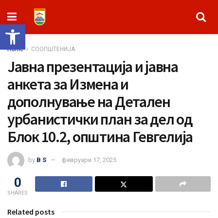
Open toolbar
Home
СООПШТЕНИЈА
Јавна презентација и јавна
анкета за Измена и
дополнување на Детален
урбанистички план за дел од
Блок 10.2, општина Гевгелија
by
B S
февруари 17, 2025
0
SHARES
Related posts