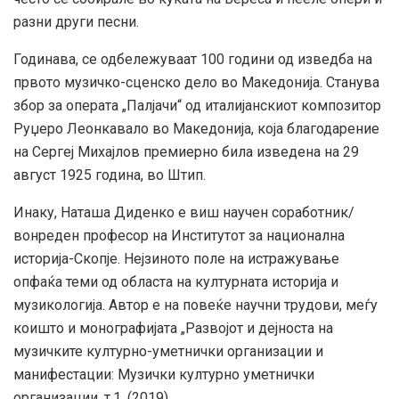
разни други песни.
Годинава, се одбележуваат 100 години од изведба на
првото музичко-сценско дело во Македонија. Станува
збор за операта „Палјачи“ од италијанскиот композитор
Руџеро Леонкавало во Македонија, која благодарение
на Сергеј Михајлов премиерно била изведена на 29
август 1925 година, во Штип.
Инаку, Наташа Диденко е виш научен соработник/
вонреден професор на Институтот за национална
историја-Скопје. Нејзиното поле на истражување
опфаќа теми од областа на културната историја и
музикологија. Автор е на повеќе научни трудови, меѓу
коишто и монографијата „Развојот и дејноста на
музичките културно-уметнички организации и
манифестации: Музички културно уметнички
организации, т.1. (2019).