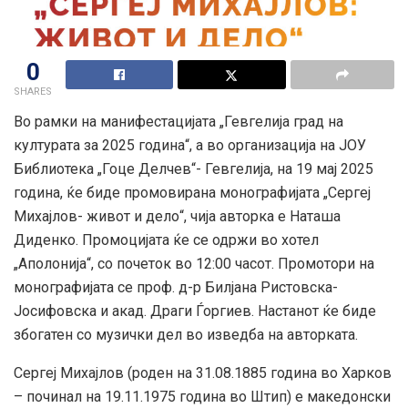
0
SHARES
Во рамки на манифестацијата „Гевгелија град на
културата за 2025 година“, а во организација на ЈОУ
Библиотека „Гоце Делчев“- Гевгелија, на 19 мај 2025
година, ќе биде промовирана монографијата „Сергеј
Михајлов- живот и дело“, чија авторка е Наташа
Диденко. Промоцијата ќе се одржи во хотел
„Аполонија“, со почеток во 12:00 часот. Промотори на
монографијата се проф. д-р Билјана Ристовска-
Јосифовска и акад. Драги Ѓоргиев. Настанот ќе биде
збогатен со музички дел во изведба на авторката.
Сергеј Михајлов (роден на 31.08.1885 година во Харков
– починал на 19.11.1975 година во Штип) е македонски