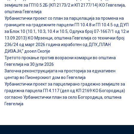
земјиште за ГП10.5.2Б (КП 2173/2 и КП 2177/14) КО Гевгелија,
општина Гевгелија
Урбанистички проект со план за парцелација за промена на
границите на градежните парцели ГП 10.4.8 и ГП 10.4.5 од ДУП
за Блок 10 (10.1, 10.3, 10.4 и 10.5, Одлука број 07-1667/1 од 12 и
13.09.2013) КО Мрзенци, општина Гевгелија со технички број
236/24 од март 2026 година изработен од ДПУ,,ПЛАН
ДИЗАЈН,“ дооел Скопје
Третото прскање против возрасни комарци во општина
Гевгелија на 30 јули 2026
Започна реконструкцијата на просторија за едукативен
центар во Пионерскиот дом во Гевгелија
Урбанистички проект за парцелирано градежно земјиште за
градежна парцела ГП 4.117 (дел од КП 2169 КО Богородица)
согласно Урбанистички план за село Богородица, општина
Гевгелија