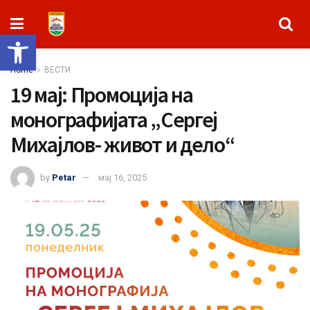
Open toolbar
Home
ВЕСТИ
19 мај: Промоција на
монографијата „Сергеј
Михајлов- живот и дело“
by
Petar
мај 16, 2025