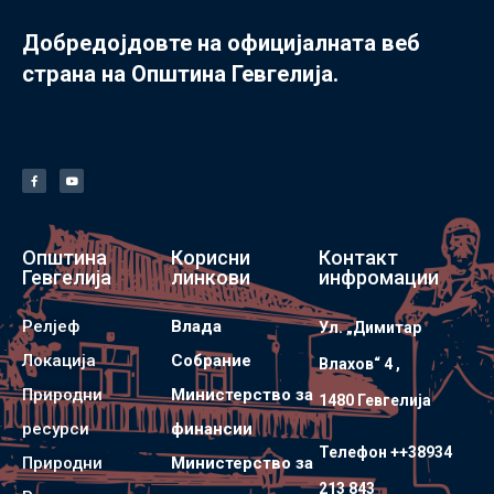
Добредојдовте на официјалната веб
страна на Општина Гевгелија.
Општина
Корисни
Контакт
Гевгелија
линкови
инфромации
Релјеф
Влада
Ул. „Димитар
Локација
Собрание
Влахов“ 4 ,
Природни
Министерство за
1480 Гевгелијa
ресурси
финансии
Телефон ++38934
Природни
Министерство за
213 843