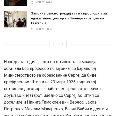
ЈУЛИ 27, 2026
Започна реконструкцијата на просторија за
едукативен центар во Пионерскиот дом во
Гевгелија
ЈУЛИ 24, 2026
Наредната година, кога во штипската гимназија
останала без професор по музика, се барало од
Министерството за образование Сергеј да биде
префрлен во Штип и на 29 март 1925 година тој
потпишал договор за работа во градското пеачко
друштво и театарот. Заедно со Сергеј во Штип се
доселиле и Никита Тимокрејевич Вереса, Јаков
Петренко, Максим Макаренко, Васил Бабич и други и
често се собирале во куќата на Вереса и пееле опери и