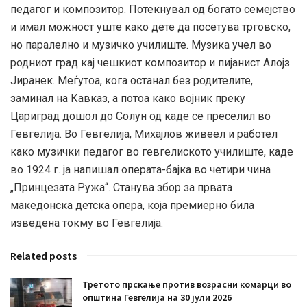
педагог и композитор. Потекнувал од богато семејство
и имал можност уште како дете да посетува трговско,
но паралелно и музичко училиште. Музика учел во
родниот град кај чешкиот композитор и пијанист Алојз
Јиранек. Меѓутоа, кога останал без родителите,
заминал на Кавказ, а потоа како војник преку
Цариград дошол до Солун од каде се преселил во
Гевгелија. Во Гевгелија, Михајлов живеел и работел
како музички педагог во гевгелиското училиште, каде
во 1924 г. ја напишал операта-бајка во четири чина
„Принцезата Ружа“. Станува збор за првата
македонска детска опера, која премиерно била
изведена токму во Гевгелија.
Related posts
Третото прскање против возрасни комарци во
општина Гевгелија на 30 јули 2026