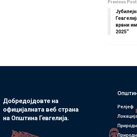
Previous Post
Јубилејн
Гевгелиј
врвни и
2025“
Општин
Добредојдовте на
Релјеф
официјалната веб страна
Локациј
на Општина Гевгелија.
Природн
Природн