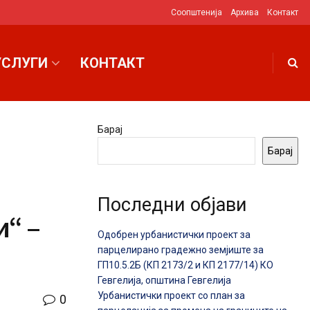
Соопштенија
Архива
Контакт
УСЛУГИ
КОНТАКТ
Барај
Барај
Последни објави
“ –
Одобрен урбанистички проект за
парцелирано градежно земјиште за
ГП10.5.2Б (КП 2173/2 и КП 2177/14) КО
Гевгелија, општина Гевгелија
Урбанистички проект со план за
0