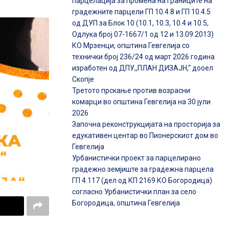
парцелација за промена на границите на
градежните парцели ГП 10.4.8 и ГП 10.4.5
од ДУП за Блок 10 (10.1, 10.3, 10.4 и 10.5,
Одлука број 07-1667/1 од 12 и 13.09.2013)
КО Мрзенци, општина Гевгелија со
технички број 236/24 од март 2026 година
изработен од ДПУ,,ПЛАН ДИЗАЈН,“ дооел
Скопје
Третото прскање против возрасни
комарци во општина Гевгелија на 30 јули
2026
Започна реконструкцијата на просторија за
едукативен центар во Пионерскиот дом во
Гевгелија
Урбанистички проект за парцелирано
градежно земјиште за градежна парцела
ГП 4.117 (дел од КП 2169 КО Богородица)
согласно Урбанистички план за село
Богородица, општина Гевгелија