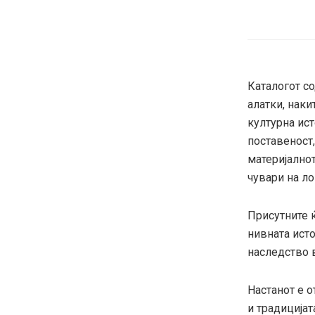
Каталогот со
алатки, наки
културна ист
поставеност,
материјално
чувари на ло
Присутните 
нивната исто
наследство 
Настанот е о
и традицијат