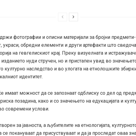
држи фотографии и описни материјали за бројни предмети- 
т, украси, обредни елементи и други артефакти што сведоча
орија на гевгелискиот крај. Преку визуелната и истражувач
 изданието нуди стручен, но и пристапен увид во значењет
то културно наследство и во улогата на етнолошките збирк
калниот идентитет.
ќе имаат можност да се запознаат одблиску со дел од пред
риска позадина, како и со значењето на едукацијата и култ
во современи услови.
творен за јавноста, а љубителите на етнологијата, културно
а се покануваат да присуствуваат и да ја проследат оваа зна