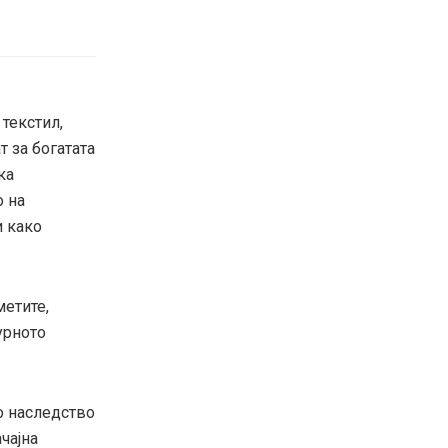
текстил,
т за богатата
ка
о на
и како
метите,
урното
то наследство
чајна