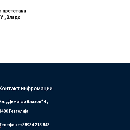
а претстава
ОУ „Владо
Контакт инфромации
Ул. „Димитар Влахов“ 4 ,
1480 Гевгелијa
Телефон ++38934 213 843