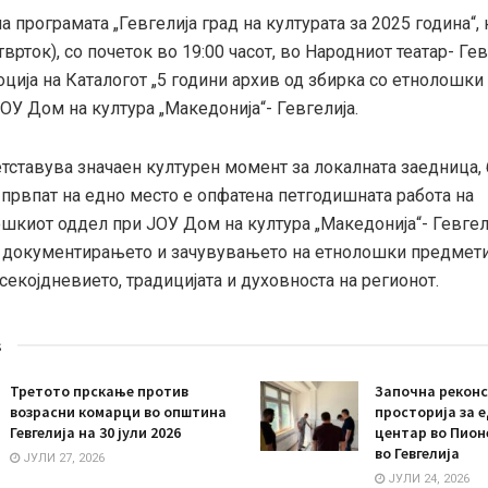
а програмата „Гевгелија град на културата за 2025 година“, 
врток), со почеток во 19:00 часот, во Народниот театар- Гев
ција на Каталогот „5 години архив од збирка со етнолошки
ОУ Дом на култура „Македонија“- Гевгелија.
тставува значаен културен момент за локалната заедница, 
 првпат на едно место е опфатена петгодишната работа на
шкиот оддел при ЈОУ Дом на култура „Македонија“- Гевгел
 документирањето и зачувувањето на етнолошки предмети
секојдневието, традицијата и духовноста на регионот.
s
Третото прскање против
Започна реконс
возрасни комарци во општина
просторија за 
Гевгелија на 30 јули 2026
центар во Пион
во Гевгелија
ЈУЛИ 27, 2026
ЈУЛИ 24, 2026