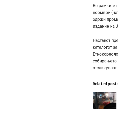
Во рамките н
ноември (чет
одржи промо
издание на Ј
Настанот пре
каталогот за
Етнокореоло
собирањето,
отсликуваат 
Related post