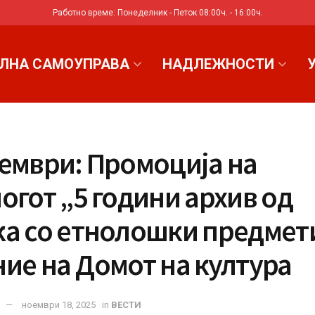
Работно време: Понеделник - Петок 08:00ч. - 16:00ч.
ЛНА САМОУПРАВА
НАДЛЕЖНОСТИ
оември: Промоција на
огот „5 години архив од
ка со етнолошки предмети
ие на Домот на култура
ноември 18, 2025
in
ВЕСТИ