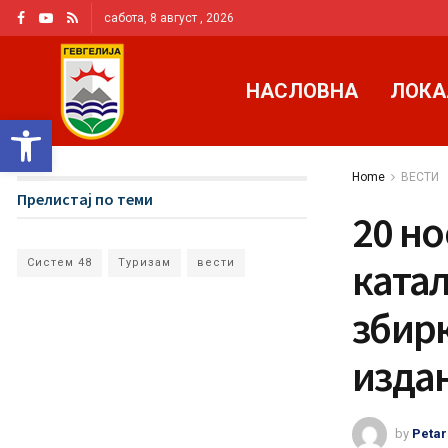
сабота, 8 август , 2026
НАСЛОВНА
ЛОКА
Open toolbar
Home
ВЕСТИ
Прелистај по теми
20 н
катал
Систем 48
Туризам
вести
збир
издан
by
Petar