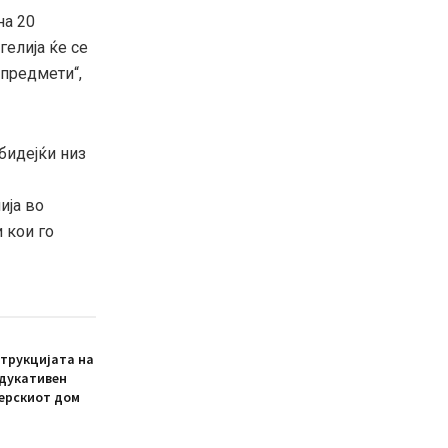
на 20
гелија ќе се
 предмети“,
бидејќи низ
ија во
 кои го
трукцијата на
едукативен
ерскиот дом