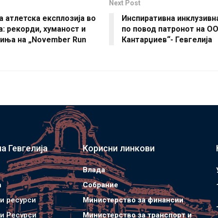
Next Post
а атлетска експлозија во
Инспиративна инклузивн
а: рекорди, хуманост и
по повод патронот на О
миња на „November Run
Кантарџиев“- Гевгелија
а Гевгелија
Корисни линкови
Влада
а
Собрание
и ресурси
Министерство за финансии
и Ресурси
Министерство за транспорт и