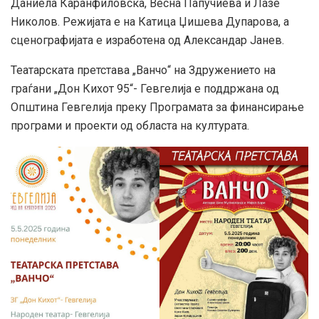
Даниела Каранфиловска, Весна Папучиева и Лазе
Николов. Режијата е на Катица Џишева Дупарова, а
сценографијата е изработена од Александар Јанев.
Театарската претстава „Ванчо“ на Здружението на
граѓани „Дон Кихот 95“- Гевгелија е поддржана од
Општина Гевгелија преку Програмата за финансирање
програми и проекти од областа на културата.