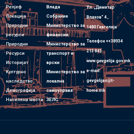
Релјеф
Влада
Ул. „Димитар
Локација
Собрание
Влахов“ 4 ,
Природни
Министерство за
1480 Гевгелијa
ресурси
финансии
Телефон ++38934
Природни
Министерство за
213 843
Ресурси
транспорт и
www.gevgelija.gov.mk
Историјат
врски
e-mail:
Културно
Министерство за
gevgelijao@t-
наследство
локална
Демографија
самоуправа
home.mk
Населени места
ЗЕЛС