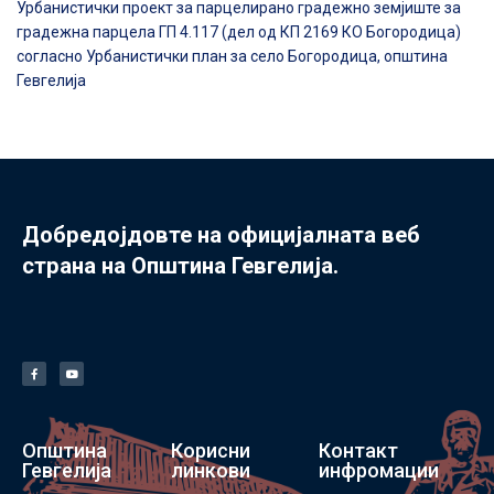
Урбанистички проект за парцелирано градежно земјиште за
градежна парцела ГП 4.117 (дел од КП 2169 КО Богородица)
согласно Урбанистички план за село Богородица, општина
Гевгелија
Добредојдовте на официјалната веб
страна на Општина Гевгелија.
Општина
Корисни
Контакт
Гевгелија
линкови
инфромации