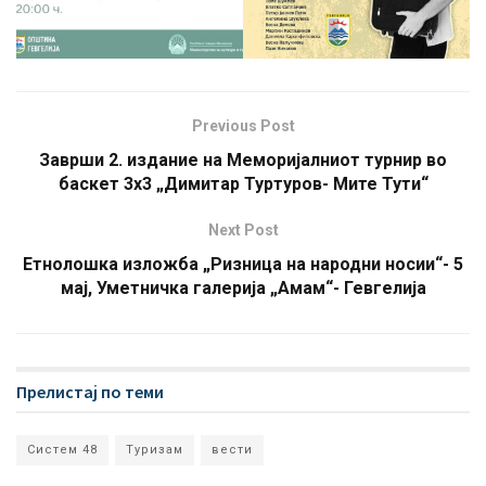
Previous Post
Заврши 2. издание на Меморијалниот турнир во
баскет 3х3 „Димитар Туртуров- Мите Тути“
Next Post
Етнолошка изложба „Ризница на народни носии“- 5
мај, Уметничка галерија „Амам“- Гевгелија
Прелистај по теми
Систем 48
Туризам
вести