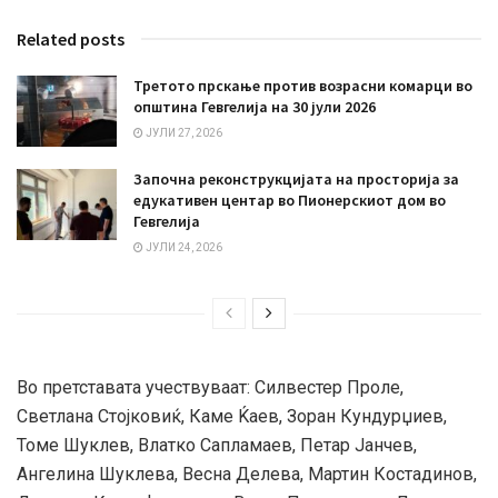
Related posts
Третото прскање против возрасни комарци во
општина Гевгелија на 30 јули 2026
ЈУЛИ 27, 2026
Започна реконструкцијата на просторија за
едукативен центар во Пионерскиот дом во
Гевгелија
ЈУЛИ 24, 2026
Во претставата учествуваат: Силвестер Проле,
Светлана Стојковиќ, Каме Ќаев, Зоран Кундурџиев,
Томе Шуклев, Влатко Сапламаев, Петар Јанчев,
Ангелина Шуклева, Весна Делева, Мартин Костадинов,