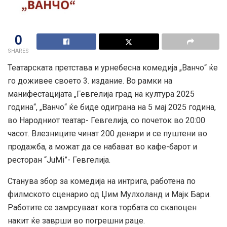
0
SHARES
Театарската претстава и урнебесна комедија „Ванчо“ ќе
го доживее своето 3. издание. Во рамки на
манифестацијата „Гевгелија град на култура 2025
година“, „Ванчо“ ќе биде одиграна на 5 мај 2025 година,
во Народниот театар- Гевгелија, со почеток во 20:00
часот. Влезниците чинат 200 денари и се пуштени во
продажба, а можат да се набават во кафе-барот и
ресторан “ЈuMi”- Гевгелија.
Станува збор за комедија на интрига, работена по
филмското сценарио од Џим Мулхоланд и Мајк Бари.
Работите се замрсуваат кога торбата со скапоцен
накит ќе заврши во погрешни рацe.