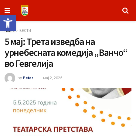
Open toolbar
Home
ВЕСТИ
5 мај: Трета изведба на
урнебесната комедија „Ванчо“
во Гевгелија
by
Petar
мај 2, 2025