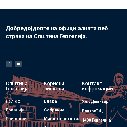
Добредојдовте на официјалната веб
страна на Општина Гевгелија.
Општина
Корисни
Контакт
Гевгелија
линкови
инфромации
Релјеф
Влада
Ул. „Димитар
Локација
Собрание
Влахов“ 4 ,
Природни
Министерство за
1480 Гевгелијa