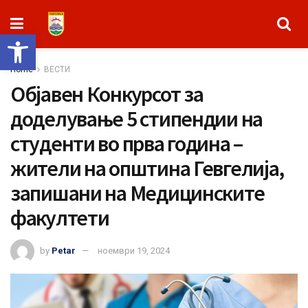
Open toolbar
Home
ВЕСТИ
Објавен Конкурсот за
доделување 5 стипендии на
студенти во прва година –
жители на општина Гевгелија,
запишани на Медицинските
факултети
by
Petar
ноември 19, 2024