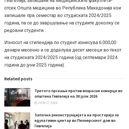
Гевгелија, запишани на Mедицинските факултети-
отсек Општа медицина во Република Македонија кои
запишале прв семестар во студиската 2024/2025
година, па се до завршување на студиите доколку се
редовни студенти.
Износот на стипендија по студент изнесува 6.000,00
денари месечно и се доделува десет месеци во текот
на студиската 2024/2025 година (од септември 2024
година до јуни 2025 година).
Related posts
Третото прскање против возрасни комарци во
општина Гевгелија на 30 јули 2026
ЈУЛИ 27, 2026
Започна реконструкцијата на просторија за
едукативен центар во Пионерскиот дом во
Гевгелија