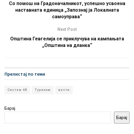
Со помош на Градоначалникот, успешно усвоена
наставната единица „Запознај ја Локалната
самоуправа“
Next Post
Општина Гевгелија се приклучува на кампањата
„Општина на дланка“
Прелистај по теми
Систем 48
Туризам
вести
Барај
Барај