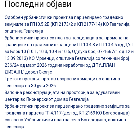
Последни објави
Одобрен урбанистички проект за парцелирано градежно
земјиште за ГП10.5.2Б (КП 2173/2 и КП 2177/14) КО Гевгелија,
општина Гевгелија
Урбанистички проект со план за парцелација за промена на
границите на градежните парцели ГП 10.4.8 и ГП 10.4.5 од ДУП
за Блок 10 (10.1, 10.3, 10.4 и 10.5, Одлука број 07-1667/1 од 12 и
13.09.2013) КО Мрзенци, општина Гевгелија со технички број
236/24 од март 2026 година изработен од ДПУ,,ПЛАН
ДИЗАЈН,“ дооел Скопје
Третото прскање против возрасни комарци во општина
Гевгелија на 30 јули 2026
Започна реконструкцијата на просторија за едукативен
центар во Пионерскиот дом во Гевгелија
Урбанистички проект за парцелирано градежно земјиште за
градежна парцела ГП 4.117 (дел од КП 2169 КО Богородица)
согласно Урбанистички план за село Богородица, општина
Гевгелија