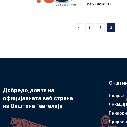
ефикасноста...
1
2
3
Општин
Добредојдовте на
Релјеф
официјалната веб страна
Локациј
на Општина Гевгелија.
Природн
Природн