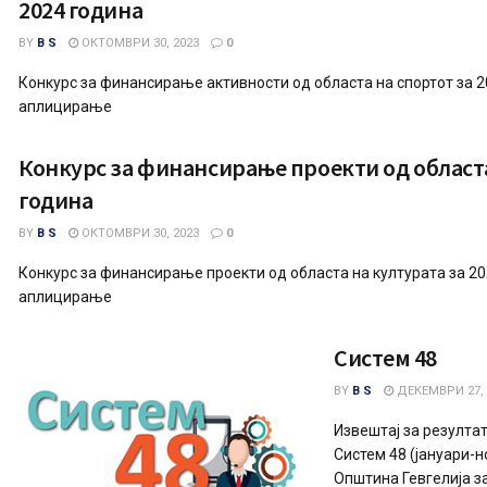
2024 година
BY
B S
ОКТОМВРИ 30, 2023
0
Конкурс за финансирање активности од областа на спортот за 
аплицирање
Конкурс за финансирање проекти од областа
година
BY
B S
ОКТОМВРИ 30, 2023
0
Конкурс за финансирање проекти од областа на културата за 2
аплицирање
Систем 48
BY
B S
ДЕКЕМВРИ 27, 
Извештај за резултат
Систем 48 (јануари-
Општина Гевгелија 