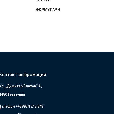
УСЛУГИ
ФОРМУЛАРИ
Контакт инфромации
Ул. „Димитар Влахов“ 4 ,
1480 Гевгелијa
Телефон ++38934 213 843