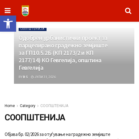
Open toolbar
СООПШТЕНИЈА
Одобрен урбанистички проект за
парцелирано градежно земјиште
за ГП10.5.2Б (КП 2173/2 и КП
2177/14) КО Гевгелија, општина
Гевгелија
BY
B S
ЈУЛИ 31, 2026
Home
Category
СООПШТЕНИЈА
СООПШТЕНИЈА
Објава бр. 02/2026 за отуѓување на градежно земјиште