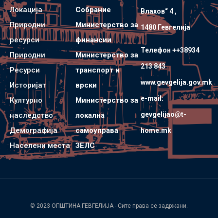
Локација
Собрание
Влахов“ 4 ,
Природни
Министерство за
1480 Гевгелијa
ресурси
финансии
Телефон ++38934
Природни
Министерство за
213 843
Ресурси
транспорт и
www.gevgelija.gov.mk
Историјат
врски
e-mail:
Културно
Министерство за
gevgelijao@t-
наследство
локална
Демографија
самоуправа
home.mk
Населени места
ЗЕЛС
© 2023
ОПШТИНА ГЕВГЕЛИЈА
- Сите права се задржани.