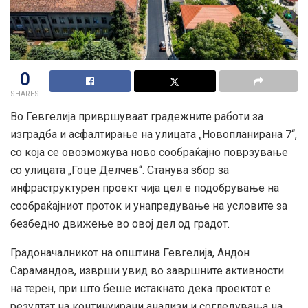
0
SHARES
Во Гевгелија привршуваат градежните работи за
изградба и асфалтирање на улицата „Новопланирана 7“,
со која се овозможува ново сообраќајно поврзување
со улицата „Гоце Делчев“. Станува збор за
инфраструктурен проект чија цел е подобрување на
сообраќајниот проток и унапредување на условите за
безбедно движење во овој дел од градот.
Градоначалникот на oпштина Гевгелија, Андон
Сарамандов, изврши увид во завршните активности
на терен, при што беше истакнато дека проектот е
резултат на континуирани анализи и согледувања на