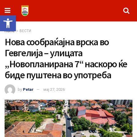
Open toolbar
Home
ВЕСТИ
Нова сообраќајна врска во
Гевгелија – улицата
„Новопланирана 7“ наскоро ќе
биде пуштена во употреба
by
Petar
мај 27, 2026