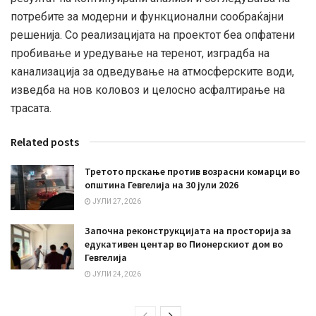
потребите за модерни и функционални сообраќајни
решенија. Со реализацијата на проектот беа опфатени
пробивање и уредување на теренот, изградба на
канализација за одведување на атмосферските води,
изведба на нов коловоз и целосно асфалтирање на
трасата.
Related posts
Третото прскање против возрасни комарци во
општина Гевгелија на 30 јули 2026
ЈУЛИ 27, 2026
Започна реконструкцијата на просторија за
едукативен центар во Пионерскиот дом во
Гевгелија
ЈУЛИ 24, 2026