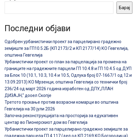
Барај
Последни објави
Одобрен урбанистички проект за парцелирано градежно
земјиште за ГП10.5.2Б (КП 2173/2 и КП 2177/14) КО Гевгелија,
општина Гевгелија
Урбанистички проект со план за парцелација за промена на
границите на градежните парцели ГП 10.4.8 и ГП 10.4.5 од ДУП
за Блок 10 (10.1, 10.3, 10.4 и 10.5, Одлука број 07-1667/1 од 12 и
13.09.2013) КО Мрзенци, општина Гевгелија со технички број
236/24 од март 2026 година изработен од ДПУ,,ПЛАН
ДИЗАЈН,“ дооел Скопје
Третото прскање против возрасни комарци во општина
Гевгелија на 30 јули 2026
Започна реконструкцијата на просторија за едукативен
центар во Пионерскиот дом во Гевгелија
Урбанистички проект за парцелирано градежно земјиште за
градежна парцела ГП 4.117 (дел од КП 2169 КО Богородица)