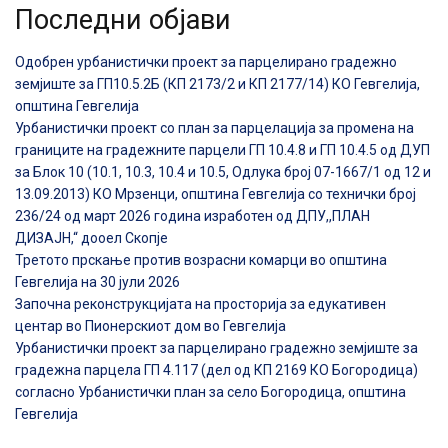
Последни објави
Одобрен урбанистички проект за парцелирано градежно
земјиште за ГП10.5.2Б (КП 2173/2 и КП 2177/14) КО Гевгелија,
општина Гевгелија
Урбанистички проект со план за парцелација за промена на
границите на градежните парцели ГП 10.4.8 и ГП 10.4.5 од ДУП
за Блок 10 (10.1, 10.3, 10.4 и 10.5, Одлука број 07-1667/1 од 12 и
13.09.2013) КО Мрзенци, општина Гевгелија со технички број
236/24 од март 2026 година изработен од ДПУ,,ПЛАН
ДИЗАЈН,“ дооел Скопје
Третото прскање против возрасни комарци во општина
Гевгелија на 30 јули 2026
Започна реконструкцијата на просторија за едукативен
центар во Пионерскиот дом во Гевгелија
Урбанистички проект за парцелирано градежно земјиште за
градежна парцела ГП 4.117 (дел од КП 2169 КО Богородица)
согласно Урбанистички план за село Богородица, општина
Гевгелија