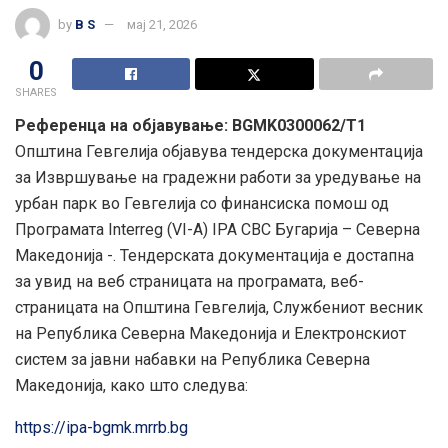
by
B S
мај 21, 2026
0
SHARES
Референца на објавување: BGMK0300062/T1
Општина Гевгелија објавува тендерска документација
за Извршување на градежни работи за уредување на
урбан парк во Гевгелија со финансиска помош од
Програмата Interreg (VI-A) IPA CBC Бугарија – Северна
Македонија -. Тендерската документација е достапна
за увид на веб страницата на програмата, веб-
страницата на Општина Гевгелија, Службениот весник
на Република Северна Македонија и Електронскиот
систем за јавни набавки на Република Северна
Македонија, како што следува:
https://ipa-bgmk.mrrb.bg