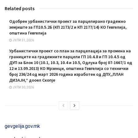
Related posts
Одобрен урбанистички проект за парцелирано градежно
земјиште за ГП10.5.2Б (КП 2173/2 и КП 2177/14) КО Гевгелија,
општина Гевгелија
ЈУЛИ 31, 2026
Урбанистички проект со план за парцелација за промена на
границите на градежните парцели ГП 10.4.8 и ГП 10.4.5 од
ДУП за Блок 10 (10.1, 10.3, 10.4 и 10.5, Одлука број 07-1667/1 од
12 и 13.09.2013) КО Мрзенци, општина Гевгелија со технички
број 236/24 од март 2026 година изработен од ДПУ,,ПЛАН
ДИЗАЈН,“ дооел Скопје
ЈУЛИ 30, 2026
gevgelija.gov.mk