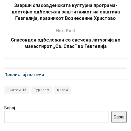
Заврши спасовденската културна програма-
достојно одбележан заштитникот на општина
Гевгелија, празникот Вознесение Христово
Next Post
Спасовден одбележан со свечена литургија во
манастирот „Св. Спас“ во Гевгелија
Прелистај по теми
Систем 48
Туризам
вести
Барај
Барај