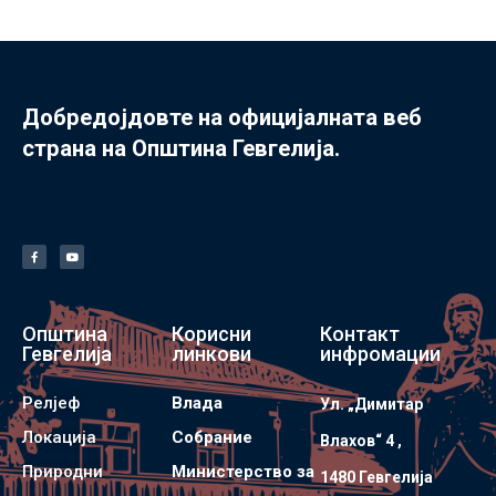
Добредојдовте на официјалната веб
страна на Општина Гевгелија.
Општина
Корисни
Контакт
Гевгелија
линкови
инфромации
Релјеф
Влада
Ул. „Димитар
Локација
Собрание
Влахов“ 4 ,
Природни
Министерство за
1480 Гевгелијa