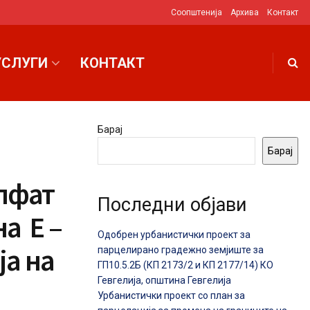
Соопштенија
Архива
Контакт
УСЛУГИ
КОНТАКТ
Барај
Барај
опфат
Последни објави
а E –
Одобрен урбанистички проект за
ја на
парцелирано градежно земјиште за
ГП10.5.2Б (КП 2173/2 и КП 2177/14) КО
Гевгелија, општина Гевгелија
Урбанистички проект со план за