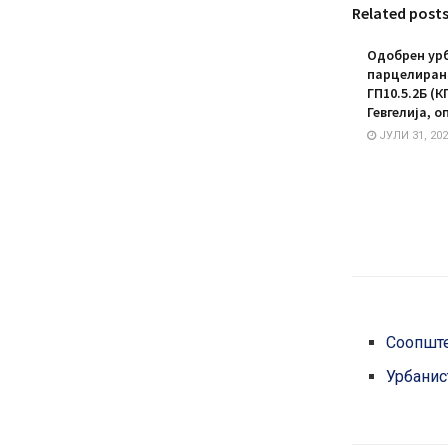
Related post
Одобрен урб
парцелирано
ГП10.5.2Б (К
Гевгелија, о
ЈУЛИ 31, 202
Соопшт
Урбанис