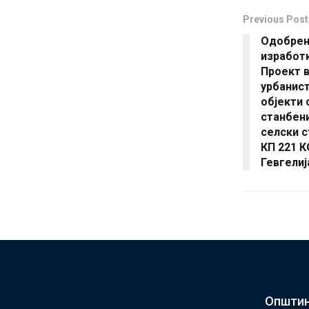
Previous Post
Одобрен
изработк
Проект в
урбанист
објекти 
станбени
селски с
КП 221 
Гевгелиј
Општин