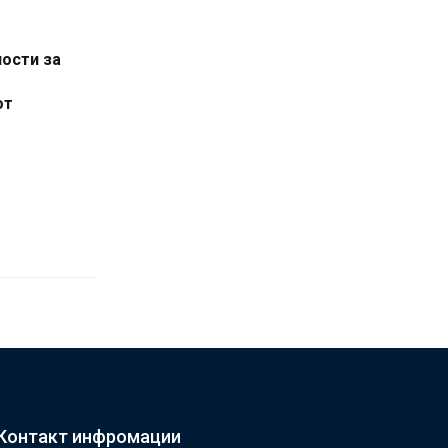
ости за
от
Контакт инфромации