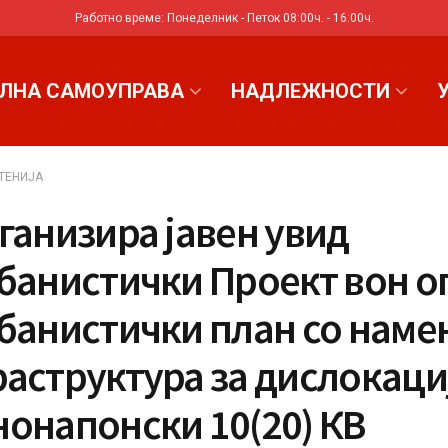
Работно време: Понеделник - Петок 08:00ч. - 16:00ч.
ЛНА САМОУПРАВА
НАДЛЕЖНОСТИ
ТЕНИЈА
ганизира јавен увид
рбанистички Проект вон 
банистички план со намен
аструктура за дислокаци
нонапонски 10(20) КВ