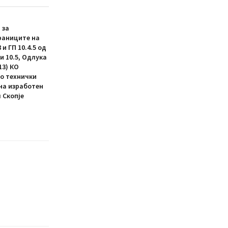
 за
раниците на
и ГП 10.4.5 од
4 и 10.5, Одлука
13) КО
со технички
ина изработен
 Скопје