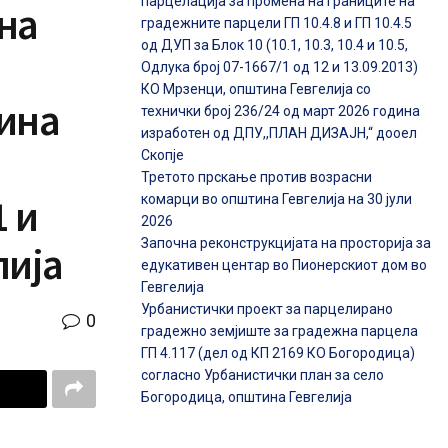
парцелација за промена на границите на
на
градежните парцели ГП 10.4.8 и ГП 10.4.5
од ДУП за Блок 10 (10.1, 10.3, 10.4 и 10.5,
Одлука број 07-1667/1 од 12 и 13.09.2013)
КО Мрзенци, општина Гевгелија со
тина
технички број 236/24 од март 2026 година
изработен од ДПУ,,ПЛАН ДИЗАЈН,“ дооел
Скопје
Третото прскање против возрасни
1 и
комарци во општина Гевгелија на 30 јули
2026
Започна реконструкцијата на просторија за
лија
едукативен центар во Пионерскиот дом во
Гевгелија
Урбанистички проект за парцелирано
0
градежно земјиште за градежна парцела
ГП 4.117 (дел од КП 2169 КО Богородица)
согласно Урбанистички план за село
Богородица, општина Гевгелија