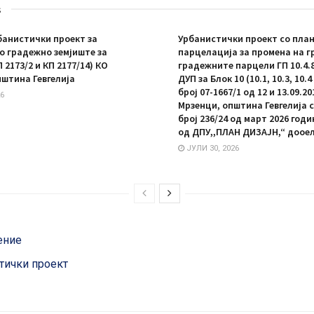
s
анистички проект за
Урбанистички проект со план
 градежно земјиште за
парцелација за промена на г
П 2173/2 и КП 2177/14) КО
градежните парцели ГП 10.4.8 
пштина Гевгелија
ДУП за Блок 10 (10.1, 10.3, 10.
број 07-1667/1 од 12 и 13.09.20
6
Мрзенци, општина Гевгелија 
број 236/24 од март 2026 год
од ДПУ,,ПЛАН ДИЗАЈН,“ дооел
ЈУЛИ 30, 2026
ение
тички проект