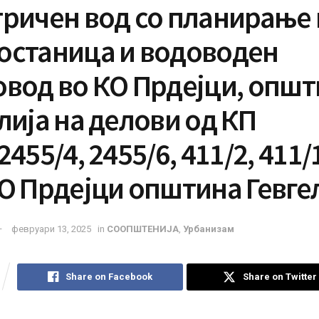
тричен вод со планирање 
останица и водоводен
овод во КО Прдејци, опш
лија на делови од КП
2455/4, 2455/6, 411/2, 411/
О Прдејци општина Гевге
февруари 13, 2025
in
СООПШТЕНИЈА
,
Урбанизам
Share on Facebook
Share on Twitter