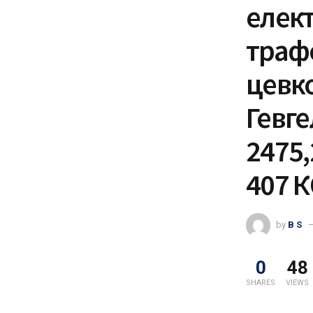
елек
траф
цевк
Гевге
2475,
407 К
by
B S
0
48
SHARES
VIEWS