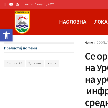
петок, 7 август , 2026
НАСЛОВНА
ЛОКА
Open toolbar
Home
СООПШ
Прелистај по теми
Се ор
на У
Систем 48
Туризам
вести
на ур
инфр
сред