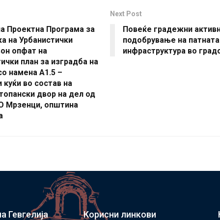
Next Post
а Проектна Програма за
Повеќе градежни активн
а на Урбанистички
подобрување на патната
он опфат на
инфраструктура во град
ички план за изградба на
со намена А1.5 –
 куќи во состав на
топански двор на дел од
КО Мрзенци, општина
а
а Гевгелија
Корисни линкови