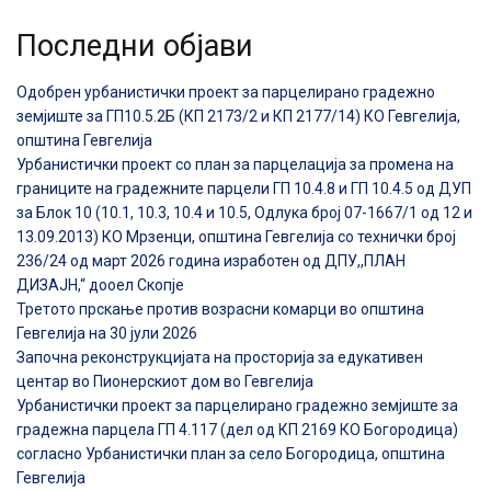
Последни објави
Одобрен урбанистички проект за парцелирано градежно
земјиште за ГП10.5.2Б (КП 2173/2 и КП 2177/14) КО Гевгелија,
општина Гевгелија
Урбанистички проект со план за парцелација за промена на
границите на градежните парцели ГП 10.4.8 и ГП 10.4.5 од ДУП
за Блок 10 (10.1, 10.3, 10.4 и 10.5, Одлука број 07-1667/1 од 12 и
13.09.2013) КО Мрзенци, општина Гевгелија со технички број
236/24 од март 2026 година изработен од ДПУ,,ПЛАН
ДИЗАЈН,“ дооел Скопје
Третото прскање против возрасни комарци во општина
Гевгелија на 30 јули 2026
Започна реконструкцијата на просторија за едукативен
центар во Пионерскиот дом во Гевгелија
Урбанистички проект за парцелирано градежно земјиште за
градежна парцела ГП 4.117 (дел од КП 2169 КО Богородица)
согласно Урбанистички план за село Богородица, општина
Гевгелија