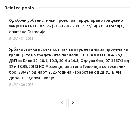
Related posts
Одобрен урбанистички проект за парцелирано градежно
земјиште за ГП10.5.2Б (КП 2173/2 и КП 2177/14) КО Гевгелија,
општина Гевгелија
ЈУЛИ 31, 2026
Урбанистички проект со план за парцелација за промена на
границите на градежните парцели ГП 10.4.8 и ГП 10.4.5 од
ДУП за Блок 10 (10.1, 10.3, 10.4 и 10.5, Одлука број 07-1667/1 од
12 и 13.09.2013) КО Мрзенци, општина Гевгелија со технички
број 236/24 од март 2026 година изработен од ДПУ,,ПЛАН
ДИЗАЈН,“ дооел Скопје
ЈУЛИ 30, 2026