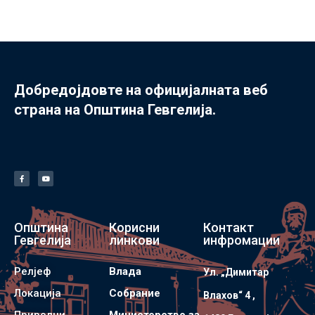
Добредојдовте на официјалната веб
страна на Општина Гевгелија.
Општина
Корисни
Контакт
Гевгелија
линкови
инфромации
Релјеф
Влада
Ул. „Димитар
Локација
Собрание
Влахов“ 4 ,
Природни
Министерство за