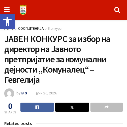
Open toolbar
Home
СООПШТЕНИЈА
Конкурс
ЈАВЕН КОНКУРС за избор на
директор на Јавното
претпријатие за комунални
дејности „Комуналец“ –
Гевгелија
by
B S
јуни 26, 2026
0
SHARES
Related posts