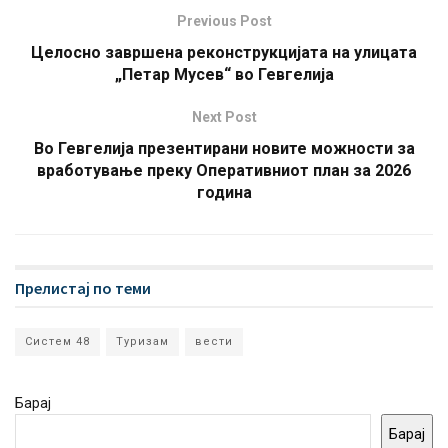
Previous Post
Целосно завршена реконструкцијата на улицата
„Петар Мусев“ во Гевгелија
Next Post
Во Гевгелија презентирани новите можности за
вработување преку Оперативниот план за 2026
година
Прелистај по теми
Систем 48
Туризам
вести
Барај
Барај