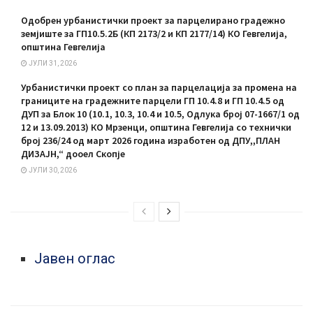
Одобрен урбанистички проект за парцелирано градежно
земјиште за ГП10.5.2Б (КП 2173/2 и КП 2177/14) КО Гевгелија,
општина Гевгелија
ЈУЛИ 31, 2026
Урбанистички проект со план за парцелација за промена на
границите на градежните парцели ГП 10.4.8 и ГП 10.4.5 од
ДУП за Блок 10 (10.1, 10.3, 10.4 и 10.5, Одлука број 07-1667/1 од
12 и 13.09.2013) КО Мрзенци, општина Гевгелија со технички
број 236/24 од март 2026 година изработен од ДПУ,,ПЛАН
ДИЗАЈН,“ дооел Скопје
ЈУЛИ 30, 2026
Јавен оглас