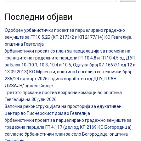
Последни објави
Одобрен урбанистички проект за парцелирано градежно
земјиште за ГП10.5.2Б (КП 2173/2 и КП 2177/14) КО Гевгелија,
општина Гевгелија
Урбанистички проект со план за парцелација за промена на
границите на градежните парцели ГП 10.4.8 и ГП 10.4.5 од ДУП
за Блок 10 (10.1, 10.3, 10.4 и 10.5, Одлука број 07-1667/1 од 12 и
13.09.2013) КО Мрзенци, општина Гевгелија со технички број
236/24 од март 2026 година изработен од ДПУ,,ПЛАН
ДИЗАЈН,“ дооел Скопје
Третото прскање против возрасни комарци во општина
Гевгелија на 30 јули 2026
Започна реконструкцијата на просторија за едукативен
центар во Пионерскиот дом во Гевгелија
Урбанистички проект за парцелирано градежно земјиште за
градежна парцела ГП 4.117 (дел од КП 2169 КО Богородица)
согласно Урбанистички план за село Богородица, општина