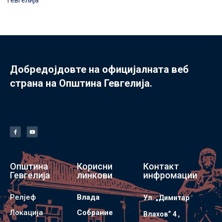
Гевгелија
Добредојдовте на официјалната веб
страна на Општина Гевгелија.
Општина
Корисни
Контакт
Гевгелија
линкови
инфромации
Релјеф
Влада
Ул. „Димитар
Локација
Собрание
Влахов“ 4 ,