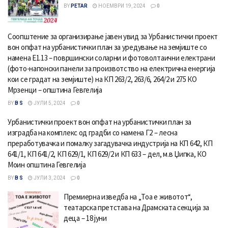
BY
PETAR
НОЕМВРИ 19, 2024
0
Соопштение за организирање јавен увид за Урбанистички проект
вон опфат на урбанистички план за уредување на земјиште со
намена Е1.13 – површински соларни и фотоволтаични електрани
(фото-напонски панели за произвотство на електрична енергија
кои се градат на земјиште) на КП 263/2, 263/6, 264/2 и 275 КО
Мрзенци – општина Гевгелија
BY
B S
ЈУЛИ 5, 2024
0
Урбанистички проект вон опфат на урбанистички план за
изградба на комплекс од градби со намена Г2 – лесна
преработувачка и помалку загадувачка индустрија на КП 642, КП
641/1, КП 641/2, КП 629/1, КП 629/2 и КП 633 – дел, м.в Џипка, КО
Моин општина Гевгелија
BY
B S
ЈУЛИ 3, 2024
0
Премиерна изведба на „Тоа е животот“,
театарска претстава на Драмската секција за
деца – 18 јуни