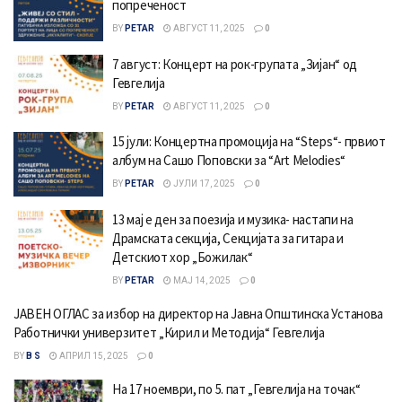
попреченост
BY
PETAR
АВГУСТ 11, 2025
0
7 август: Концерт на рок-групата „Зијан“ од
Гевгелија
BY
PETAR
АВГУСТ 11, 2025
0
15 јули: Концертна промоција на “Steps“- првиот
албум на Сашо Поповски за “Аrt Melodies“
BY
PETAR
ЈУЛИ 17, 2025
0
13 мај е ден за поезија и музика- настапи на
Драмската секција, Секцијата за гитара и
Детскиот хор „Божилак“
BY
PETAR
МАЈ 14, 2025
0
ЈАВЕН ОГЛАС за избор на директор на Јавна Општинска Установа
Работнички универзитет „Кирил и Методија“ Гевгелија
BY
B S
АПРИЛ 15, 2025
0
На 17 ноември, по 5. пат „Гевгелија на точак“