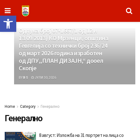
парцелација за промена на
границите на градежните парцели
ГП 10.4.8 и ГП 10.4.5 од ДУП за
Open toolbar
Блок 10 (10.1, 10.3, 10.4 и 10.5,
Одлука број 07-1667/1 од 12 и
13.09.2013) КО Мрзенци, општина
Гевгелија со технички број 236/24
од март 2026 година изработен
од ДПУ,,ПЛАН ДИЗАЈН,“ дооел
Скопје
BY
B S
ЈУЛИ 30, 2026
Home
Category
Генерално
Генерално
8 август: Изложба на 31 портрет на лица со