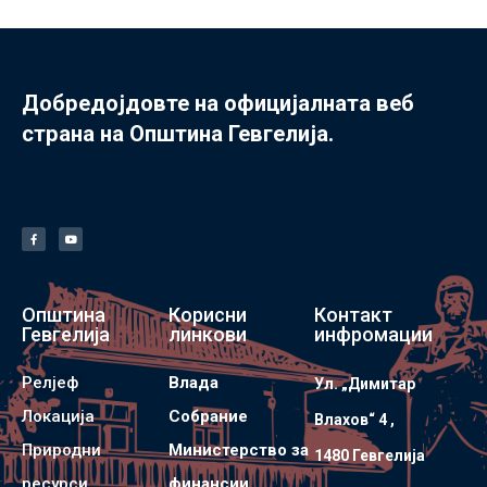
Добредојдовте на официјалната веб
страна на Општина Гевгелија.
Општина
Корисни
Контакт
Гевгелија
линкови
инфромации
Релјеф
Влада
Ул. „Димитар
Локација
Собрание
Влахов“ 4 ,
Природни
Министерство за
1480 Гевгелијa
ресурси
финансии