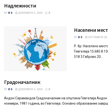
Надлежности
BY
B S
ДЕКЕМВРИ 5, 2024
0
Населени мест
BY
B S
ОКТОМВРИ 30, 
Р. бр. Населено мес
Гевгелија 15.685 8.1
518 3 Габрово 20...
Градоначалник
BY
B S
ДЕКЕМВРИ 5, 2024
0
Андон Сарамандов Градоначалник на општина Гевгелија Андон 
ноември, 1981 година, во Гевгелија. Основно образование заврши