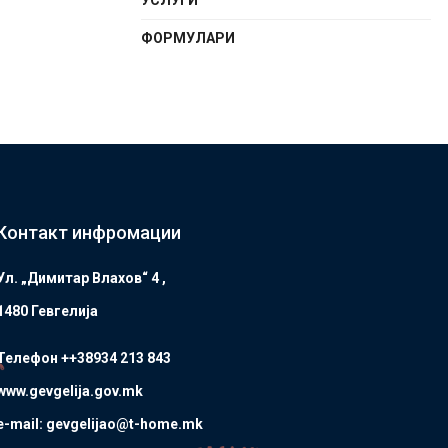
УСЛУГИ
ФОРМУЛАРИ
Контакт инфромации
Ул. „Димитар Влахов“ 4 ,
1480 Гевгелијa
Телефон ++38934 213 843
www.gevgelija.gov.mk
e-mail: gevgelijao@t-home.mk