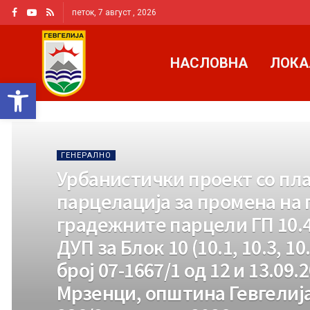
петок, 7 август , 2026
НАСЛОВНА
ЛОКА
Open toolbar
ГЕНЕРАЛНО
Урбанистички проект со пла
парцелација за промена на 
градежните парцели ГП 10.4.
ДУП за Блок 10 (10.1, 10.3, 10
број 07-1667/1 од 12 и 13.09.
Мрзенци, општина Гевгелија