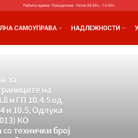
Работно време: Понеделник - Петок 08:00ч. - 16:00ч.
ЛНА САМОУПРАВА
НАДЛЕЖНОСТИ
н за
границите на
8 и ГП 10.4.5 од
.4 и 10.5, Одлука
2013) КО
 со технички број