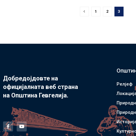
1
2
3
Општин
Добредојдовте на
Релјеф
официјалната веб страна
Локациј
на Општина Гевгелија.
Природн
Природн
Историј
Културн