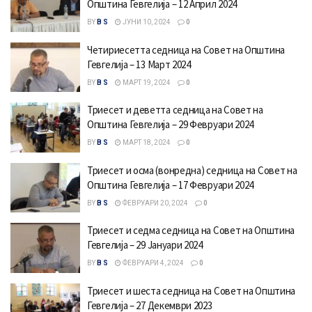
Општина Гевгелија – 12 Април 2024
BY
B S
ЈУНИ 10, 2024
0
Четириесетта седница на Совет на Општина
Гевгелија – 13 Март 2024
BY
B S
МАРТ 19, 2024
0
Триесет и деветта седница на Совет на
Општина Гевгелија – 29 Февруари 2024
BY
B S
МАРТ 18, 2024
0
Триесет и осма (вонредна) седница на Совет на
Општина Гевгелија – 17 Февруари 2024
BY
B S
ФЕВРУАРИ 20, 2024
0
Триесет и седма седница на Совет на Општина
Гевгелија – 29 Јануари 2024
BY
B S
ФЕВРУАРИ 4, 2024
0
Триесет и шеста седница на Совет на Општина
Гевгелија – 27 Декември 2023