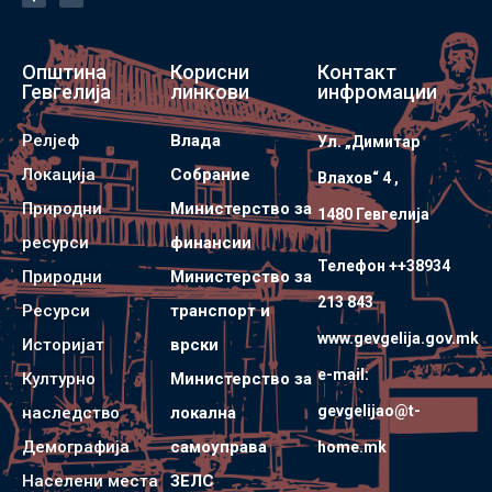
Општина
Корисни
Контакт
Гевгелија
линкови
инфромации
Релјеф
Влада
Ул. „Димитар
Локација
Собрание
Влахов“ 4 ,
Природни
Министерство за
1480 Гевгелијa
ресурси
финансии
Телефон ++38934
Природни
Министерство за
213 843
Ресурси
транспорт и
www.gevgelija.gov.mk
Историјат
врски
e-mail:
Културно
Министерство за
gevgelijao@t-
наследство
локална
Демографија
самоуправа
home.mk
Населени места
ЗЕЛС