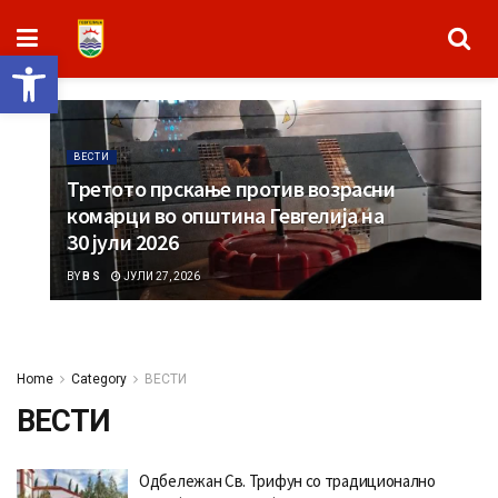
Open toolbar
ВЕСТИ
Третото прскање против возрасни
комарци во општина Гевгелија на
30 јули 2026
BY
B S
ЈУЛИ 27, 2026
Home
Category
ВЕСТИ
ВЕСТИ
Одбележан Св. Трифун со традиционално