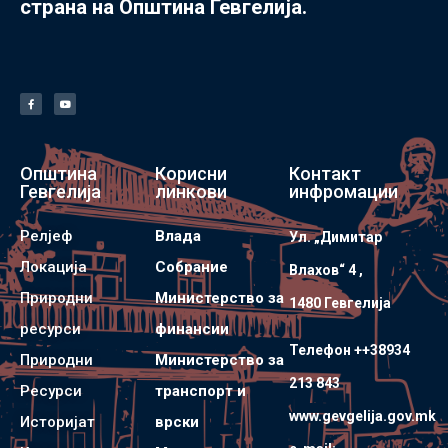
страна на Општина Гевгелија.
Општина
Корисни
Контакт
Гевгелија
линкови
инфромации
Релјеф
Влада
Ул. „Димитар
Локација
Собрание
Влахов“ 4 ,
Природни
Министерство за
1480 Гевгелијa
ресурси
финансии
Телефон ++38934
Природни
Министерство за
213 843
Ресурси
транспорт и
www.gevgelija.gov.mk
Историјат
врски