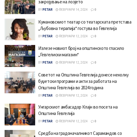
закројување на лозјето
BY
PETAR
ФЕВРУАРИ 14, 2024
0
Кумановскиот театар со театарската претстава
„Љубовна терапија“ гостува во Гевгелија
BY
PETAR
ФЕВРУАРИ 12, 2024
0
Излезе новиот број на општинското гласило
„Гевгелиски магазин“
BY
PETAR
ФЕВРУАРИ 12, 2024
0
Советот на Општина Гевгелија донесе неколку
буџетски програми и акти за работата на
Општина Гевгелија во 2024 година
BY
PETAR
ФЕВРУАРИ 12, 2024
0
Унгарскиот амбасадор Клајн во посета на
Општина Гевгелија
BY
PETAR
ФЕВРУАРИ 12, 2024
0
Средба на градоначалникот Сарамандов со