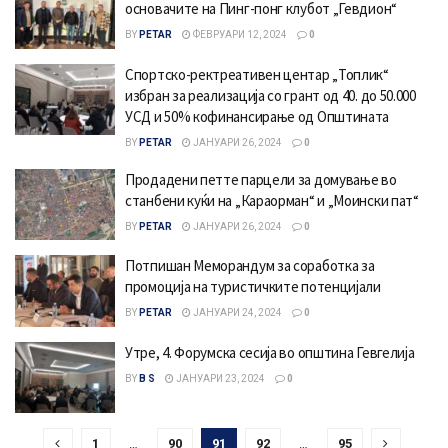
основачите на Пинг-понг клубот „Гевдион“
BY
PETAR
ФЕВРУАРИ 12, 2024
0
Спортско-ректреативен центар „Топлик“
избран за реализација со грант од 40. до 50.000
УСД и 50% кофинансирање од Општината
BY
PETAR
ЈАНУАРИ 26, 2024
0
Продадени петте парцели за домување во
станбени куќи на „Караорман“ и „Моински пат“
BY
PETAR
ЈАНУАРИ 26, 2024
0
Потпишан Меморандум за соработка за
промоција на туристичките потенцијали
BY
PETAR
ЈАНУАРИ 24, 2024
0
Утре, 4. Форумска сесија во општина Гевгелија
BY
B S
ЈАНУАРИ 23, 2024
0
1
…
90
91
92
…
95