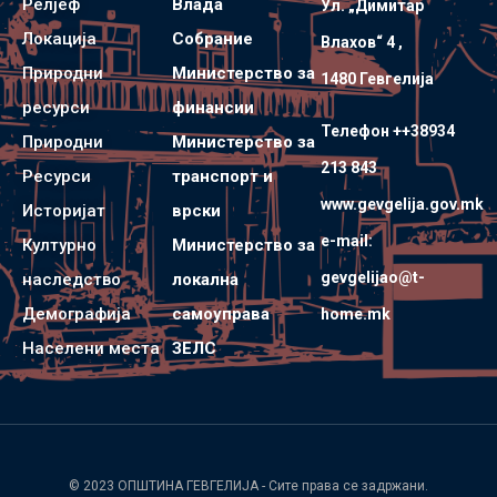
Релјеф
Влада
Ул. „Димитар
Локација
Собрание
Влахов“ 4 ,
Природни
Министерство за
1480 Гевгелијa
ресурси
финансии
Телефон ++38934
Природни
Министерство за
213 843
Ресурси
транспорт и
www.gevgelija.gov.mk
Историјат
врски
e-mail:
Културно
Министерство за
gevgelijao@t-
наследство
локална
Демографија
самоуправа
home.mk
Населени места
ЗЕЛС
© 2023
ОПШТИНА ГЕВГЕЛИЈА
- Сите права се задржани.