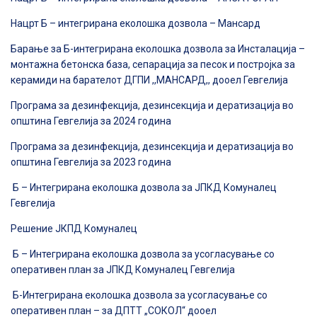
Нацрт Б – интегрирана еколошка дозвола – Мансард
Барање за Б-интегрирана еколошка дозвола за Инсталација –
монтажна бетонска база, сепарација за песок и постројка за
керамиди на барателот ДГПИ ,,МАНСАРД,, дооел Гевгелија
Програма за дезинфекција, дезинсекција и дератизација во
општина Гевгелија за 2024 година
Програма за дезинфекција, дезинсекција и дератизација во
општина Гевгелија за 2023 година
Б – Интегрирана еколошка дозвола за ЈПКД Комуналец
Гевгелија
Решение ЈКПД Комуналец
Б – Интегрирана еколошка дозвола за усогласување со
оперативен план за ЈПКД Комуналец Гевгелија
Б-Интегрирана еколошка дозвола за усогласување со
оперативен план – за ДПТТ „СОКОЛ“ дооел