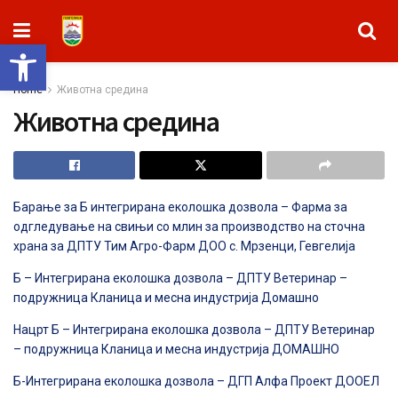
Open toolbar
Home
Животна средина
Животна средина
Барање за Б интегрирана еколошка дозвола – Фарма за
одгледување на свињи со млин за производство на сточна
храна за ДПТУ Тим Агро-Фарм ДОО с. Мрзенци, Гевгелија
Б – Интегрирана еколошка дозвола – ДПТУ Ветеринар –
подружница Кланица и месна индустрија Домашно
Нацрт Б – Интегрирана еколошка дозвола – ДПТУ Ветеринар
– подружница Кланица и месна индустрија ДОМАШНО
Б-Интегрирана еколошка дозвола – ДГП Алфа Проект ДООЕЛ